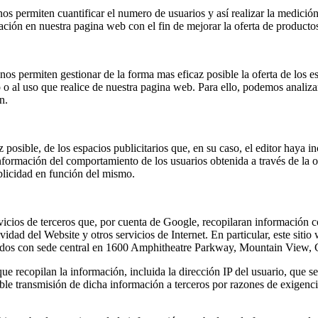
os permiten cuantificar el numero de usuarios y así realizar la medición 
gación en nuestra pagina web con el fin de mejorar la oferta de producto
, nos permiten gestionar de la forma mas eficaz posible la oferta de los
do o al uso que realice de nuestra pagina web. Para ello, podemos anali
n.
 posible, de los espacios publicitarios que, en su caso, el editor haya 
información del comportamiento de los usuarios obtenida a través de la
ublicidad en función del mismo.
ios de terceros que, por cuenta de Google, recopilaran información con 
ividad del Website y otros servicios de Internet. En particular, este siti
nidos con sede central en 1600 Amphitheatre Parkway, Mountain View, 
s que recopilan la información, incluida la dirección IP del usuario, que 
le transmisión de dicha información a terceros por razones de exigenci