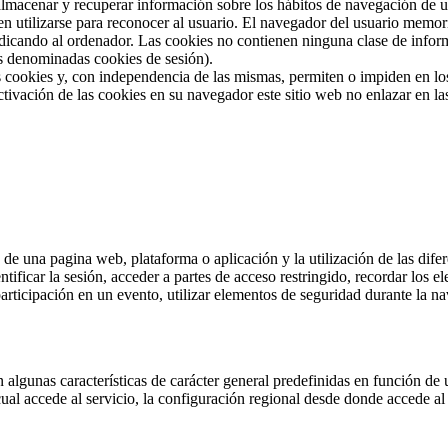
almacenar y recuperar información sobre los hábitos de navegación de 
n utilizarse para reconocer al usuario. El navegador del usuario memor
cando al ordenador. Las cookies no contienen ninguna clase de informa
las denominadas cookies de sesión).
cookies y, con independencia de las mismas, permiten o impiden en los
ivación de las cookies en su navegador este sitio web no enlazar en l
 de una pagina web, plataforma o aplicación y la utilización de las dife
ntificar la sesión, acceder a partes de acceso restringido, recordar los 
 participación en un evento, utilizar elementos de seguridad durante la 
 algunas características de carácter general predefinidas en función de u
cual accede al servicio, la configuración regional desde donde accede al 